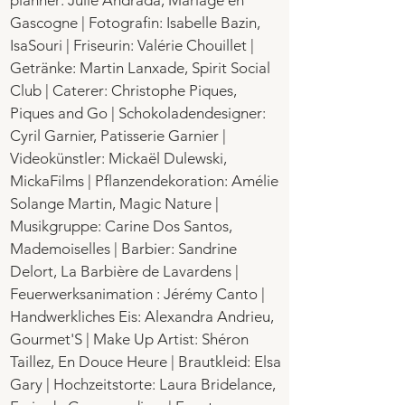
planner: Julie Andrada, Mariage en
Gascogne | Fotografin: Isabelle Bazin,
IsaSouri | Friseurin: Valérie Chouillet |
Getränke: Martin Lanxade, Spirit Social
Club | Caterer: Christophe Piques,
Piques and Go | Schokoladendesigner:
Cyril Garnier, Patisserie Garnier |
Videokünstler: Mickaël Dulewski,
MickaFilms | Pflanzendekoration: Amélie
Solange Martin, Magic Nature |
Musikgruppe: Carine Dos Santos,
Mademoiselles | Barbier: Sandrine
Delort, La Barbière de Lavardens |
Feuerwerksanimation : Jérémy Canto |
Handwerkliches Eis: Alexandra Andrieu,
Gourmet'S | Make Up Artist: Shéron
Taillez, En Douce Heure | Brautkleid: Elsa
Gary | Hochzeitstorte: Laura Bridelance,