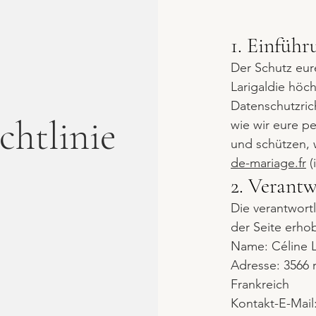
1. Einführ
Der Schutz eur
Larigaldie höch
Datenschutzrich
chtlinie
wie wir eure p
und schützen, 
de-mariage.fr
(
2. Verantw
Die verantwortl
der Seite erh
Name: Céline L
Adresse: 3566 
Frankreich
Kontakt-E-Mail