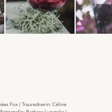
iées Fox | Traurednerin: Céline
 Fotografin: Barbara Luzynska |