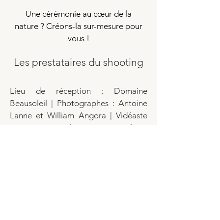
Une cérémonie au cœur de la
nature ? Créons-la sur-mesure pour
vous !
Les prestataires du shooting
Lieu de réception :
Domaine
Beausoleil
| Photographes :
Antoine
Lanne
et William Angora | Vidéaste
:
Antoine Lanne
| Décoration & Fleurs
:
Temps de rêve
| Traiteur: AT Délices |
Robe: Naomie’s Closet |
Costume:
Father and Sons Fenouillet
|
Officiante de cérémonie :
Céline
Larigaldie
| Coiffure :
Sabrina Palacin
|
Maquillage: Marie-Laure | Bijoux
:
Atelier Sarah Aime
| Papeterie